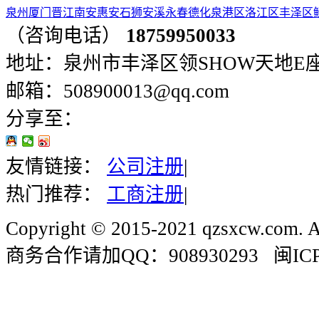
泉州
厦门
晋江
南安
惠安
石狮
安溪
永春
德化
泉港区
洛江区
丰泽区
（咨询电话）
18759950033
地址：泉州市丰泽区领SHOW天地E座401
邮箱：508900013@qq.com
分享至：
友情链接：
公司注册
|
热门推荐：
工商注册
|
Copyright © 2015-2021 qzsxcw.com. Al
商务合作请加QQ：908930293 闽ICP备