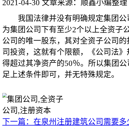
2021-04-30
文章来源：顺鑫小编整理
我国法律并没有明确规定集团公司
为集团公司下有至少2个以上全资子
公司的唯一股东，其对全资子公司的
司投资，这就有个限额，《公司法》
得超过其净资产的50％。所以集团
足上述条件即可，并无特殊规定。
下一篇：在泉州注册建筑公司需要多少