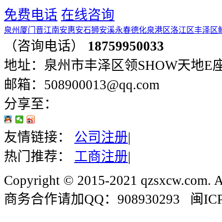
免费电话
在线咨询
泉州
厦门
晋江
南安
惠安
石狮
安溪
永春
德化
泉港区
洛江区
丰泽区
（咨询电话）
18759950033
地址：泉州市丰泽区领SHOW天地E座401
邮箱：508900013@qq.com
分享至：
友情链接：
公司注册
|
热门推荐：
工商注册
|
Copyright © 2015-2021 qzsxcw.com. Al
商务合作请加QQ：908930293 闽ICP备