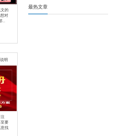
最热文章
批文的
我想对
..
格说明
要注
甚至要
愿意找