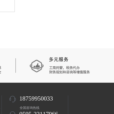
18759950033
盖
全国咨询热线
0595-22117966