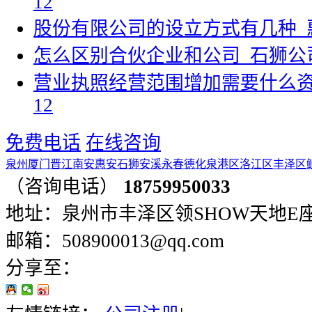
12
股份有限公司的设立方式有几种_
怎么区别合伙企业和公司_石狮公
营业执照经营范围增加需要什么资
12
免费电话
在线咨询
泉州
厦门
晋江
南安
惠安
石狮
安溪
永春
德化
泉港区
洛江区
丰泽区
（咨询电话）
18759950033
地址：泉州市丰泽区领SHOW天地E座401
邮箱：508900013@qq.com
分享至：