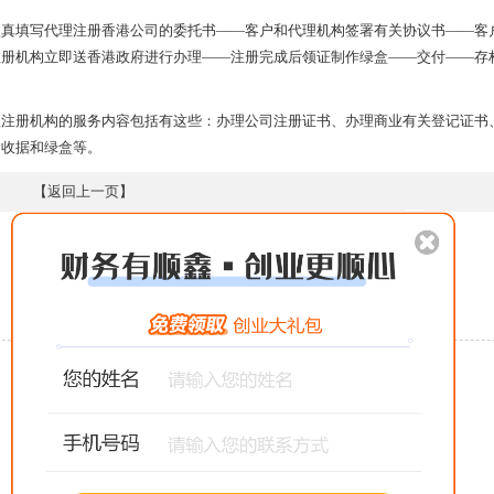
填写代理注册香港公司的委托书——客户和代理机构签署有关协议书——客
注册机构立即送香港政府进行办理——注册完成后领证制作绿盒——交付——存
册机构的服务内容包括有这些：办理公司注册证书、办理商业有关登记证书
白收据和绿盒等。
【
返回上一页
】
相关文章
注册公司基本户和一般户有什么区别？_泉州代理
办理一所幼儿园的基本条件_晋江代理注册公司
公司注册：个人独资企业_石狮代理注册公司
公司注销后公章直接放置不管可以吗_厦门代理注