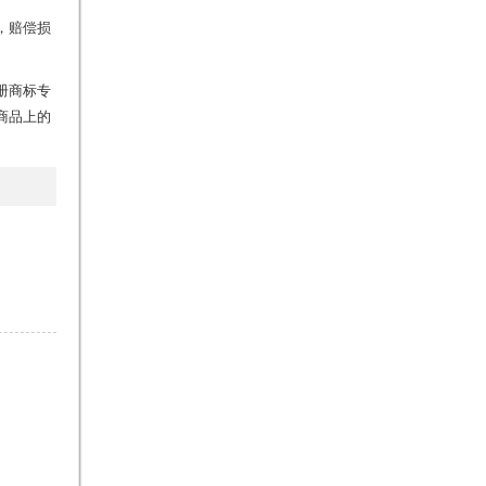
，赔偿损
册商标专
商品上的