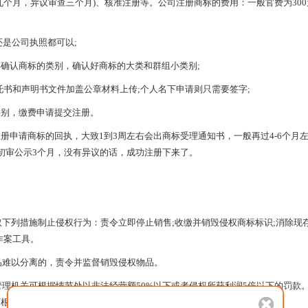
月，异议审查三个月)、核准注册等。公司注册商标的费用：一般官费为300
是公司执照都可以;
认商标的类别，确认好商标的大类和群组小类别;
书和声明书文件加盖公章材料上传;个人名下申请则只需要签字;
别，缴费申请提交注册。
请商标的回执，大致1到3周左右会出商标受理通知书，一般再过4-6个月
初审公示3个月，没有异议的话，成功注册下来了。
下列措施制止侵权行为：责令立即停止销售;收缴并销毁侵权商标标识;消除现
作案工具。
品难以分离的，责令并监督销毁侵权物品。
理机关可根据情节处以非法经营额50%以下或者侵权所获利润5倍以下的罚款
根据情节处以1万元以下的罚款。