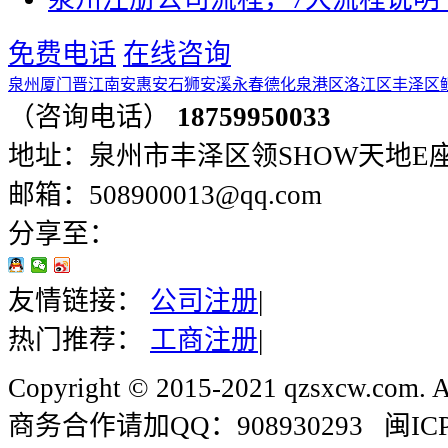
免费电话
在线咨询
泉州
厦门
晋江
南安
惠安
石狮
安溪
永春
德化
泉港区
洛江区
丰泽区
（咨询电话）
18759950033
地址：泉州市丰泽区领SHOW天地E座401
邮箱：508900013@qq.com
分享至：
友情链接：
公司注册
|
热门推荐：
工商注册
|
Copyright © 2015-2021 qzsxcw.com. Al
商务合作请加QQ：908930293 闽ICP备