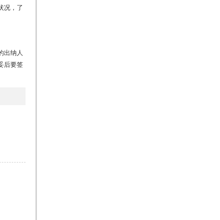
状况，了
的出纳人
妥后要签