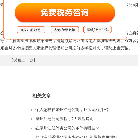
看公司营业执照，查看企业信誉、经营规模等咨询代办能力和代理记账公司
司的诚信经营资质如营业执照，代码，税务证书能否办。要求公司配备自身
质等，了解国家法律和政策法规，清楚原始凭证由出纳人员填报等规则。双方谈
。顺鑫财务小编提醒大家选择代理记账公司之前多考察对比，谨防上当受骗。
【
返回上一页
】
相关文章
个人怎样在泉州注册公司，13大流程介绍
泉州注册公司流程，7大流程说明
在泉州注册外资公司的条件有哪些？
代办注册香港公司多少钱-2021年最新费用明细