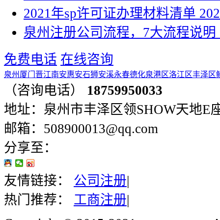
2021年sp许可证办理材料清单
202
泉州注册公司流程，7大流程说明
免费电话
在线咨询
泉州
厦门
晋江
南安
惠安
石狮
安溪
永春
德化
泉港区
洛江区
丰泽区
（咨询电话）
18759950033
地址：泉州市丰泽区领SHOW天地E座401
邮箱：508900013@qq.com
分享至：
友情链接：
公司注册
|
热门推荐：
工商注册
|