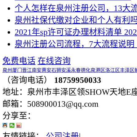
个人怎样在泉州注册公司，13大
泉州社保代缴对企业和个人有利
2021年sp许可证办理材料清单
202
泉州注册公司流程，7大流程说明
免费电话
在线咨询
泉州
厦门
晋江
南安
惠安
石狮
安溪
永春
德化
泉港区
洛江区
丰泽区
（咨询电话）
18759950033
地址：泉州市丰泽区领SHOW天地E座401
邮箱：508900013@qq.com
分享至：
友情链接：
公司注册
|