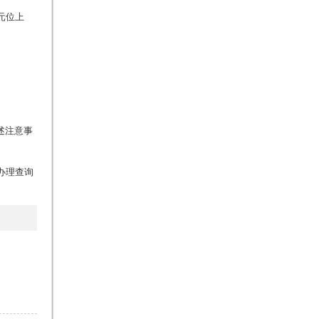
元位上
述注意事
办理查询