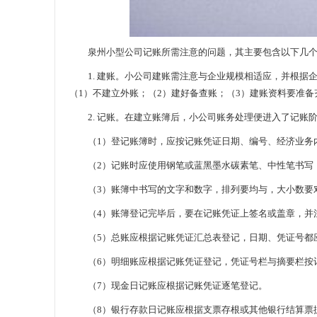
泉州小型公司记账所需注意的问题，其主要包含以下几个
1. 建账。小公司建账需注意与企业规模相适应，并根据
（1）不建立外账；（2）建好备查账；（3）建账资料要准备
2. 记账。在建立账簿后，小公司账务处理便进入了记账
（1）登记账簿时，应按记账凭证日期、编号、经济业务内
（2）记账时应使用钢笔或蓝黑墨水碳素笔、中性笔书写，
（3）账簿中书写的文字和数字，排列要均与，大小数要对
（4）账簿登记完毕后，要在记账凭证上签名或盖章，并
（5）总账应根据记账凭证汇总表登记，日期、凭证号都
（6）明细账应根据记账凭证登记，凭证号栏与摘要栏按
（7）现金日记账应根据记账凭证逐笔登记。
（8）银行存款日记账应根据支票存根或其他银行结算票