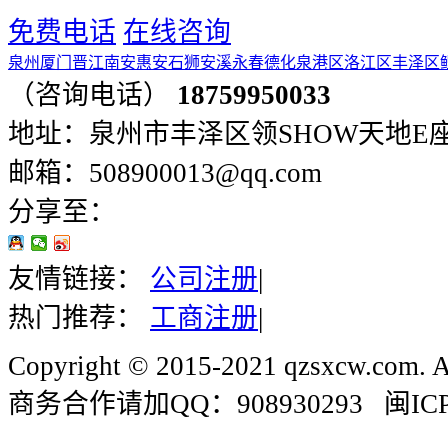
免费电话
在线咨询
泉州
厦门
晋江
南安
惠安
石狮
安溪
永春
德化
泉港区
洛江区
丰泽区
（咨询电话）
18759950033
地址：泉州市丰泽区领SHOW天地E座401
邮箱：508900013@qq.com
分享至：
友情链接：
公司注册
|
热门推荐：
工商注册
|
Copyright © 2015-2021 qzsxcw.com. Al
商务合作请加QQ：908930293 闽ICP备