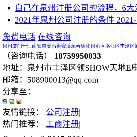
自己在泉州注册公司的流程，6大
2021年泉州公司注册的条件
2021-
免费电话
在线咨询
泉州
厦门
晋江
南安
惠安
石狮
安溪
永春
德化
泉港区
洛江区
丰泽区
（咨询电话）
18759950033
地址：泉州市丰泽区领SHOW天地E座401
邮箱：508900013@qq.com
分享至：
友情链接：
公司注册
|
热门推荐：
工商注册
|