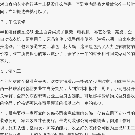
对自身的衣食住行基本上是没什么危害，直到室内装修之后放它个一段时
间，立即搬进去就可以了。
２，半包装修
半包装修便是必须 业主自身买桌子板凳，电视机，布艺沙发，茶桌，全
自动洗衣机，厨房用具，床品套件，洗手间坐便器，淋浴花洒，自来水龙
头这些。半包装修通常要比清包工花大钱，这里边包括了人力也有辅材的
价格，业主所要担心的东西就少了，会省下一半的时长和时间去做别的的
事儿。
３，清包工
全部的材质全是业主去买。这类方法看起来掏钱至少最随意，但家中的东
西一样难落的都需要业主自身去买，大到实木柜板才，厨卫，小到电源开
关螺钉，全部的东西都需要业主自身去选购。可是那样能够购买自身喜欢
的物品，价格还可以在费用预算的根基上有一定的减少。
１，最先要找一家可靠的装修公司来完成室内装修，仅有选用了专业性的
装修公司，家装效果才会更好。最先对装修公司开展调查，例如工作环
境，施工队伍，室内设计师等的能力。次之好的装修公司较为重视加工工