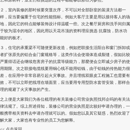
艺和原材料，业主们在挑选的过程中都能够以那些为参照。
２，室内装修的那时候要突显次序，不可以对全部卧室的装潢方法都一
样，应当要偏重于住宅的性能指标。例如大客厅主要是用以接待客人的场
地，因此它的特点能够装饰设计得温暖一些。次之餐厅厨房和洗手间归属
于较为湿冷的地区，因此用以天花吊顶的资料理应挑选 抗腐蚀，防水功
能好的板才。
３，住宅的承重梁不可随便更新改造，例如把联接生活阳台和窗门拆卸或
者扩张原先的铝合金门窗规格等，这类作法会使墙体造成裂缝，假如比较
严重得话还会继续危害房子的抗震等级能力，那麼便会立即减少房子的使
用期限。次之联接电缆线要用铜心线不能用铝钱，由于铝钱的传热能力很
差，在应用中非常容易引起火灾事故。并且埋线双眼皮工程施工也需要有
效，不可以立即把线埋在墙面里，应当要用专用型防水套管安裝，那样合
理的规避了火灾事故的产生。
之上便是大家我们为各位梳理的有关装修公司营业执照找邦企吗的有关法
律法规了。综上所述得知，装修公司的营业执照是比较好申请办理的，一
般携带相关资料去申请办理就可以的。假如您以及其它疑惑，热烈欢迎了
解大家，大家也有专业性的员工为您解释。
<< 点击返回