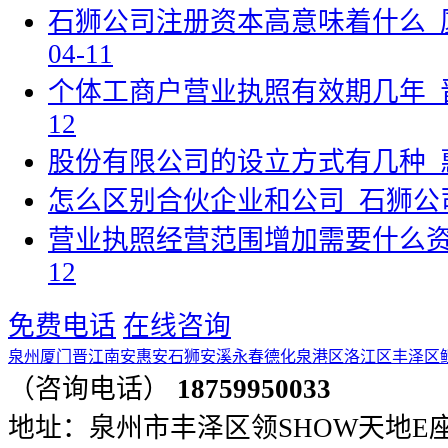
石狮公司注册资本高意味着什么_
04-11
个体工商户营业执照有效期几年_
12
股份有限公司的设立方式有几种_
怎么区别合伙企业和公司_石狮公
营业执照经营范围增加需要什么资
12
免费电话
在线咨询
泉州
厦门
晋江
南安
惠安
石狮
安溪
永春
德化
泉港区
洛江区
丰泽区
（咨询电话）
18759950033
地址：泉州市丰泽区领SHOW天地E座401