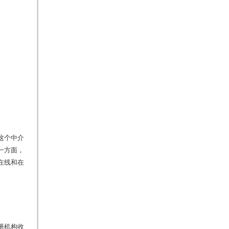
这个中介
一方面，
在线和在
册机构收