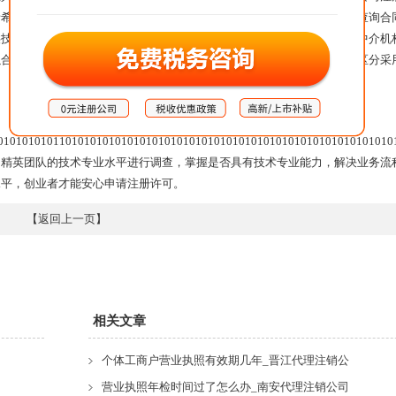
者希望泉州注册公司代理开展业务查询，必须提高警惕，签订合同时实际查询合
供技术专业的注册服务项目，其服务项目的费用自然也不太低。技术专业中介机
以合理保证服务水平和质量。因此，企业家必须注意选择服务咨询机构，区分采
0101010101101010101010101010101010101010101010101010101010101010
目精英团队的技术专业水平进行调查，掌握是否具有技术专业能力，解决业务流
水平，创业者才能安心申请注册许可。
【
返回上一页
】
相关文章
个体工商户营业执照有效期几年_晋江代理注销公
营业执照年检时间过了怎么办_南安代理注销公司