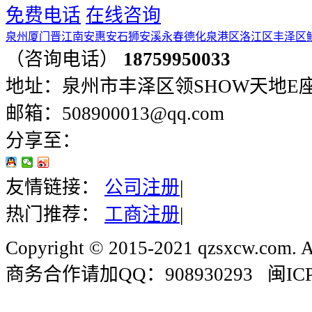
免费电话
在线咨询
泉州
厦门
晋江
南安
惠安
石狮
安溪
永春
德化
泉港区
洛江区
丰泽区
（咨询电话）
18759950033
地址：泉州市丰泽区领SHOW天地E座401
邮箱：508900013@qq.com
分享至：
友情链接：
公司注册
|
热门推荐：
工商注册
|
Copyright © 2015-2021 qzsxcw.com. Al
商务合作请加QQ：908930293 闽ICP备