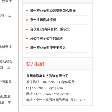
办照大厅
泉州营业执照经营范围怎么选择
同样可以
泉州注册商标流程
合伙企业(有限合伙）的设立
分公司和子公司的区别
质版营业
泉州营业执照变更要多久
主动联合
联系我们
标准，出
泉州市顺鑫财务咨询有限公司
户商事登
服务热线：18759950033微信同号
QQ：508900013@qq.com
网址：http://www.qzsxcw.com/
局批准成
地址：泉州市泉秀路领秀天地E座401-403
发展，本