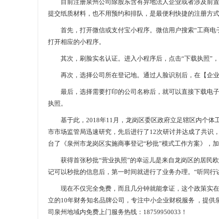
目前注册泉州公司除股东含有异地法人企业或者涉及前置审
提交纸质材料，也不用预约和排队，是最便利快捷的注册方
首先，打开微信或支付宝小程序。微信用户搜索“工商电子营
打开相应的小程序。
其次，刷脸实名认证。进入小程序后，点击“下载执照”，
再次，选择公司所在登记地。通过人脸识别后，在【企业登
最后，选择需要打印的公司名称后，就可以直接下载电子营
执照。
基于此，2018年11月，龙岗区委区政府立足辖区内个体
市市场监管局迅速研究，先后进行了12次研讨并达成了共识，
台了《泉州市龙岗区实施商事登记“秒批”模式工作方案》，加
获得首张秒批“营业执照”的幸运儿是来自龙岗区的居民欧
记可以秒批的信息后，第一时间就进行了业务办理。“听同行讲
现在不仅完全免费，而且几分钟就能拿证，这个政策实在太
立的10年财务知名品牌公司，专注中小企业财税服务 ，提供
司泉州地域内免费上门服务热线：18759950033！