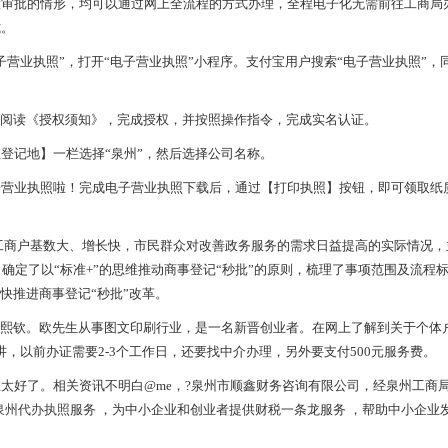
批的情形，均可以通过网上全流程的方式办理，全程电子化无需前往工商局
式。
业执照”，打开“电子营业执照”小程序。支付宝用户搜索“电子营业执照”，
阅读《授权须知》，完成授权，并按照操作指令，完成实名认证。
记地】一栏选择“泉州”，然后选择公司名称。
业执照啦！完成电子营业执照下载后，通过【打印执照】按钮，即可领取纸
工商户基数大、增长快，市民群众对改善政务服务的需求日益提高的实际情况，
确定了以“标准+”的思维推动商事登记“秒批”的原则，梳理了事项范围及流程
快推进商事登记“秒批”改革。
熙钦。欧先生从事图文印刷行业，是一名新晋创业者。在网上了解到关于个体
，以前办证需要2-3个工作日，还要找中介办理，另外要支付500元服务费。
好了。相关资讯不明白@me，?泉州市顺鑫财务咨询有限公司，经泉州工商
泉州代办执照
服务 ，为中小企业和创业者提供财税一条龙服务 ，帮助中小企业