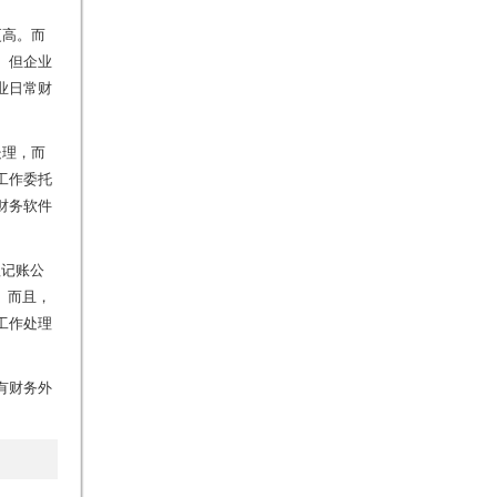
更高。而
。但企业
业日常财
处理，而
工作委托
财务软件
理记账公
。而且，
工作处理
有财务外