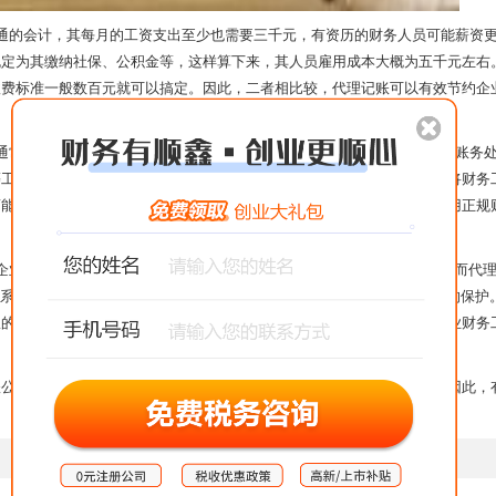
的会计，其每月的工资支出至少也需要三千元，有资历的财务人员可能薪资
规定为其缴纳社保、公积金等，这样算下来，其人员雇用成本大概为五千元左右
收费标准一般数百元就可以搞定。因此，二者相比较，代理记账可以有效节约企
常规模较小，且机构设置不健全，因而其难以聘用专业的财会团队进行账务
等工作，所以其账务处理的专业性和效率很难得到品质保障。但企业若是将财务
而能够妥善解决企业复杂财务外包难题。同时，专业代理记账机构还都采用正规
业之中是一个很“特殊”部门，其或多或少都会接触一些企业经营机密。而代
关系，同时又有行业规范及合作协议的制约，因而更有利于企业经营机密的保护
队的力量来为企业记账报税提供后备支撑，因此能够在最大限度上避免企业财务
司进行财务委托，可以说是一种省时省力又兼具性价比的优质选择。因此，
【
返回上一页
】