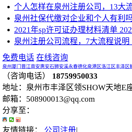
个人怎样在泉州注册公司，13大
泉州社保代缴对企业和个人有利
2021年sp许可证办理材料清单
202
泉州注册公司流程，7大流程说明
免费电话
在线咨询
泉州
厦门
晋江
南安
惠安
石狮
安溪
永春
德化
泉港区
洛江区
丰泽区
（咨询电话）
18759950033
地址：泉州市丰泽区领SHOW天地E座401
邮箱：508900013@qq.com
分享至：
友情链接：
公司注册
|