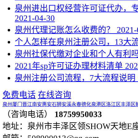
泉州进出口权经营许可证代办，
2021-04-30
泉州代理记账怎么收费的？
2021-
个人怎样在泉州注册公司，13大
泉州社保代缴对企业和个人有利
2021年sp许可证办理材料清单
202
泉州注册公司流程，7大流程说明
免费电话
在线咨询
泉州
厦门
晋江
南安
惠安
石狮
安溪
永春
德化
泉港区
洛江区
丰泽区
（咨询电话）
18759950033
地址：泉州市丰泽区领SHOW天地E座401