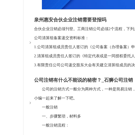
（五）公示满期，没有人提争议的。就可以拿商标注册证
（一）有利于购买者认牌买东西。
泉州惠安合伙企业注销需要登报吗
（二）商标注册人有着商标专利权,受法律法规保护。
合伙企业注销必须刊登。工商注销公司必须2个流程，下列
（三）根据商标注册，能够创立品牌，提前抢占市场。
公司清算组备案递交资料标准：
（四）商标是一种无形资产摊销，可对其使用价值开展评
1.公司清算组成员责任人签订的《公司备案（办理备案）
（五）商标能够根据出让，批准给别人应用，或抵押来变
2.清算组成员责任人签订的《特定代表或是一同授权委托
（六）商标或是申请办理质量检验，卫生检验，条形码等
3.有限责任公司公司递交股东大会有关建立清算组成员的
（七）地区各个工商管理局根据对商标的监管来监管产品
《合伙企业法》第九十一条
公司注销有什么不能说的秘密？_石狮公司注销
商标注册申请是商标应用的基本，在商标注册申请全过程
合伙企业注销后，原一般合伙人对合伙企业存续期内的外
泉州公司注册常见问题反映在哪里？
键功效。依据中国现状，提议我国工商企业管理单位采用
公司的注销方式一般分为两种方式，一种是简易注销，
公司销户就是指当一个公司宣布破产，被其他公司回收.要
身旁许多的朋友要想开设自身的公司可是却在公司的注
申请注册商标是在政府部门相关部门申请注册后受法律法
小编一起来了解一下吧。
停止公司主体资格的全过程。
确要注意的难题還是许多的。泉州公司注册常见问题有很
有关本人商标注册必须 企业营业执照吗的內容，期待对各
一般注销
2019年1月10日，国务院新闻办公室举办新品发布会，
的难题。泉州公司注册常见问题里边大家最先要提及的便
人员，她们会为您解疑释惑。
一、步骤繁琐，材料多
推动企业注销方便化的对策。
民币，如果你是一个人的企业那麼就需要十万元如果你是两
一般注销流程：
《通知》在确保销售市场买卖纪律和市场交易安全性的根基
的种类企业注册资本门坎不一样，这个是大伙儿能够去深
工商管理局先办理备案 → 刊登 → 税务局申请办理注销 