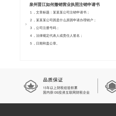
销“一网”服务项目，为遵纪守法诚信公司带来更为快捷有
泉州晋江如何撤销营业执照注销申请书
能够说成被大伙儿最注重的一点。
此外，必须梳理企业全部的帐簿、凭据、财务报告，提
关键将从五方面促进企业注销方便化改革创新：一是提升资
泉州公司注册必须申请办理的办理手续是什么？
１，文章标题：某某某公司注销申请书；
二、耗时长，次数多
度，关键健全一般销户规章制度，再次健全简易注销规章制
现如今挑选成立公司的朋友愈来愈多，针对大伙儿而言
２，某某某公司因是什么原因申请办理销户；
公司注销的时间光税务局注销一般均值要10趟，财政局10
户；五是提升企业注销办事引导，健全个人信用两法衔接
感受到最好的情况。注册公司并并不是一件简易的事儿，
３，公司注册号码；
全部公司注销步骤出来一般全是5至七个月上下，分公司
之上是一篇有关“合伙企业注销必须刊登吗”层面的好文章
常简单的实际效果。泉州公司注册办理手续中我们要关联
４，法律规定代表人或责任人签名；
注销完成。
的新政策出台。针对公司销户层面的难题，假如有没有什
册办理手续中第一个就取决于要取走名字查询姓名，报好
５，日期和盖公章。
简易注销
料要齐备那麼申请办理的速率必定就较为快一点。开设企
１，《公司备案（办理备案）申请报告》。
一、步骤简单，适用范围广
信力。把企业的检测报告和工商局注册原材料去送至工商
２，《特定代表或是一同授权委托人委托授权书》及特定
适用范围：
泉州公司注册标准是如何的？
３，法律法规，行政规章和国务院办公厅决策要求公司变
对申请简易注销的纳税人，符合下列情形之一的，可免
要想注册公司那麼必定会出现一些一成不变让你管束住
４，有关改动公司规章的决定，决策（工商变更事宜涉及
1、未办理过涉税事宜的
选择。泉州公司注册标准還是蛮多的，可以说中国各省在
有明文规定的，从其要求）。
2、办理过涉税事宜但未领用发票、无欠税（滞纳金）
注册标准最先便是你的名字.难题，大家的姓名一定要考虑
有限责任公司公司提交由代表三分之二之上投票权的公司
提交材料：
定要取有品位的针对公司的事后发展趋势也是有益处。注
股份有限公司公司提交由大会主持及列席会议的股东签定
《企业注销登记申请书》+《指定代表或者共同委托代理
司注册资本要考虑我国的要求规定，那样才可以做到开设
一人有限责任公司公司提交公司股东签订的书面形式决策
分支机构申请简易注销的，提交《分公司、分支机构简
虑到那麼申请办理的速率必定就会快许多。
５，改动后的公司规章或是公司公司章程（公司法律规定
二、时间短，容错高