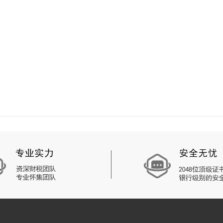
效的行政服务等，提高了公司办事的清晰度和可预计性，提高了公司办事感受。
交国税地税表格，假如企业之前的帐务没有梳理或是没有做，那么还需要补齐
源共享和工作协作，实行企业注销“一网”服务项目；二是改革创新公司登记销
度；三是实行营业执照注销归类解决；四是提升个人社保.商务接待.中国海关
的确是一个非常好的挑选，针对许多的朋友而言很有可能会遭遇茫然的难题。
趟，工商管理局还要4-5趟，金融机构3-4趟。
规章制度。
针对大伙儿而言泉州公司注册办理手续還是有很多的，必须开展早期的掌握才可
注销时间为4-五个月上下。假如公司发生一些比较严重难题，乃至要花一年
的详细介绍，关键讲解了合伙企业注销是不是必须刊登.公司销户的有关定义及
的還是许多的，最先要开展早期的掌握那样让自身起码的能能够更好地掌握它，
么法律问题，烦请资询我们的工作人员！
多个姓名给工商局查询，过去了下会出现审批的资格证书。准备好全部的原材料
业实际上最重要的就取决于企业营业执照上边，要是没有这个东西可以说就沒有
管理局审核，审核根据后就会方法企业的企业营业执照。
代表或委托人的身份证证件影印件。
动事宜必需报检批准的，提交相关的批准文档或是经营许可证件影印件。
予到税务机关办理清税证明，直接向市场监管部门申请办理注销登记。
，针对许多的朋友而言它是很普遍的难题。身旁许多的朋友在注册公司上边不
到公司规章调整的，提交该文件；在其中公司股东工商变更不必提交该文件，公
针对企业创立上边标准都是会存有，仅有标准考虑才可以做到建立的实际效果。
及罚款的
我国企业起名的要求，不能够出現这些会损害到公司各层面难题的。也有的便
股东签订的股东会议决议。
册资本是许多朋友都好奇心的难题，我们在开设公司上边也是要注意这个问题，
的股东会会议纪要。
人授权委托书》+《全体发起人承诺书》+营业执照正、副本。
的情况。许多的朋友在注册公司的情况下会一脸茫然不清楚怎样开展，实际上各
。
易注销登记申请书》+营业执照正、副本即可。
代表人签定）。