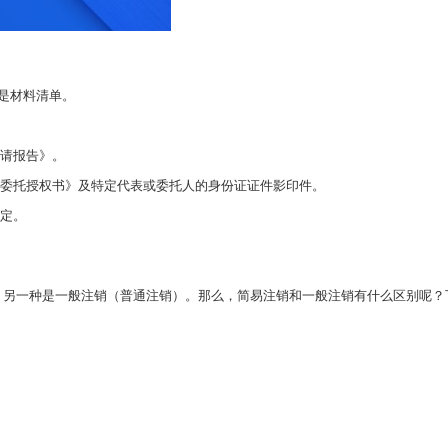
了。
是材料清单。
定。
申请报告》。
换完成其使用价值。
人委托授权书》及特定代表或委托人的身份证证件影印件。
的必要条件。
决定。
和业务的品质。
中，灵便地应用商标注册对策，对保护商标及商标权，发展国内国外销售市场具
债仍应担负无穷法律责任。
相应措施推动商标注册，进一步保护商标每个人的利益。
另一种是一般注销（普通注销）。那么，简易注销和一般注销有什么区别呢？
求的营业期限到期没续.或公司內部散伙等情况时，公司必须到备案部门申请办
册上边不清楚如何选择不清楚怎样着手。实际上创立企业并并不是一件难题，
规保护的商标，没有注册商标则不会受到商标法律法规的保护。之上便是大家我
多，大家还要防止这种难题的出現，针对许多要挑选创立企业的朋友而言这一肯
位有一定的协助。如果有没有什么法律法规领域的难题，热烈欢迎了解大家技
我国市场管理质监总局副局马正其和国税总局税收征管和创新科技司厅长饶兴华详
是注册资本的规定难题，依据破产法的要求有限责任公司最少的注册资本取决于
人那麼相对而言就会少一点。因此 沒有充足的注册资本就必须挑选一个合作
上，根据进一步精减公文原材料.提升步骤，加强单位数据共享和工作协作，
层次的了解一下的，起码要合乎自身挑选的领域要求的最少注册资本。常见问题
→ 财政局申请办理注销 → 工商管理局提交注销材料 →编码注销 → 金融机构