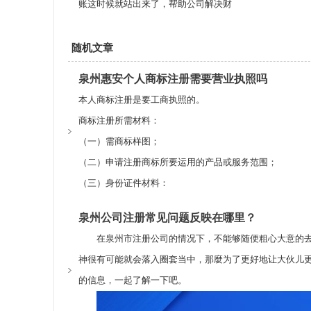
账这时候就站出来了，帮助公司解决财
随机文章
泉州惠安个人商标注册需要营业执照吗
本人商标注册是要工商执照的。
商标注册所需材料：
（一）需商标样图；
（二）申请注册商标所要运用的产品或服务范围；
（三）身份证件材料：
企业申请的：需企业工商营业执照影印件；
泉州公司注册常见问题反映在哪里？
本人申请的：需个体户企业营业执照及本人身份证件影印
在泉州市注册公司的情况下，不能够随便粗心大意的去
（一）先向商标开展查看，假如在先沒有同样或相近的，
神很有可能就会落入圈套当中，那麼为了更好地让大伙儿
（二）申请提交后一个月上下，十个工作中日商标局会让你
的信息，一起了解一下吧。
（三）形式审查结束后，就进到实审环节，这一环节一般
（四）假如实审达标，就进到公示程序流程(这一过程中是3