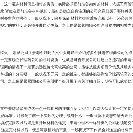
实，这一证实材料便是相对的资质，实际必须提前准备如何的材料，依据工商管
此 诸位在提前准备材料以前，最好是确立自身注册的公司究竟归属于哪样种类
时要留意些哪些，一般状况下，除开保证 材料的提前准备充裕以外，还必须保
合规定的材料，还必须开展自动更新。之上便是紧紧围绕公司注册资质的相关内
公司，那麼公司注册哪个好呢？文中关键详细介绍好多个挑选代理商公司的点
，一定要确立代理商公司的相对资质，也就是可否开展公司注册业务流程的申请
代理商的情况下一定要挑选性价比高较高的公司，能够从服务项目价钱及其服务
中掌握的十分清晰，一般状况下开展一定的挑选，都能够挑选到性价比高较高的
公司。之上便是紧紧围绕公司注册哪个好开展了有关详细介绍，期待可以成功处
中关键紧紧围绕这一点开展相对的详细介绍，期待可以对大伙儿有一定的协
足的标准，能够先了解一下实际的办理手续有什么，一般状况下要想申请办理公
，填好完报表以后還是要开展材料的递交，申请办理不一样种类的公司必须递交
。递交完材料以后，便是等候相对的审批，一般状况下工作员会对递交的材料开