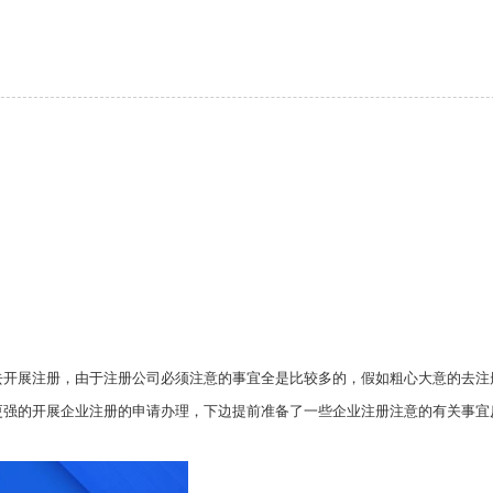
件。
开展注册，由于注册公司必须注意的事宜全是比较多的，假如粗心大意的去注
就可以制做申请文档，提交申请了；
更强的开展企业注册的申请办理，下边提前准备了一些企业注册注意的有关事宜
下达一个申请审理通知单(这一期内叫形式审查环节)。
需一年上下。
个月，也叫质疑期内)；