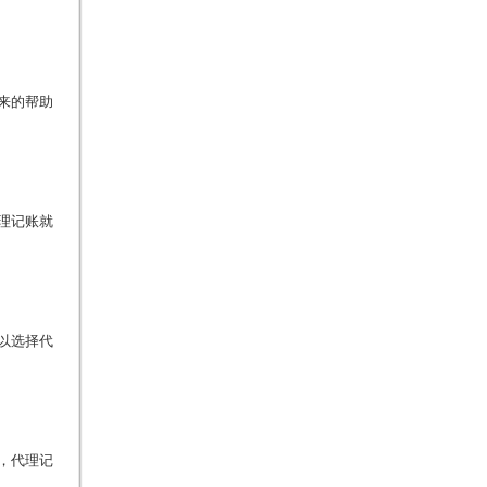
来的帮助
理记账就
以选择代
，代理记