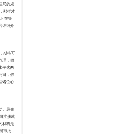
理局的规
，那样才
证 在提
容详细介
，期待可
办理，假
水平这两
公司，假
理诸位心
助。最先
司注册就
的材料是
展审批，