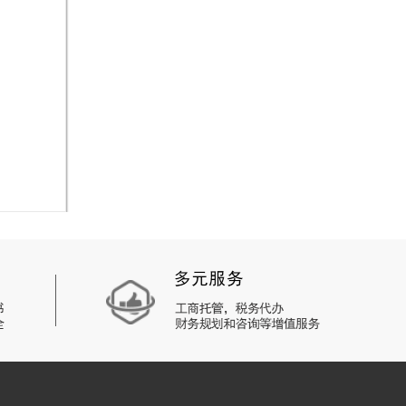
备用。
户规章制
等备案销
期待可以
以做到非
时间才能
其公司销户
企业的注
这种原材
一切的公
清楚怎样
司规章另
泉州公司
是取名字一
大家的公
个方面考