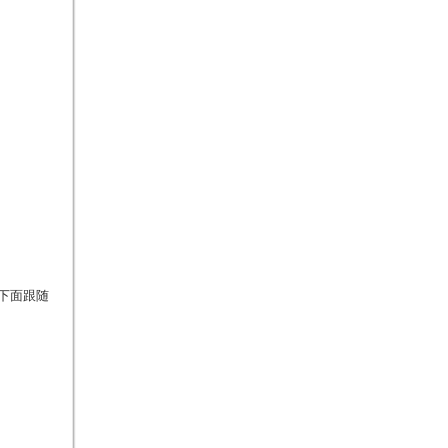
有十分关
下面跟随
理销户，
可是你的
列出来的
定是关键
术专业工作
尽讲解了
三万元人
方。不一样
实行企业注
里边这一
注销。