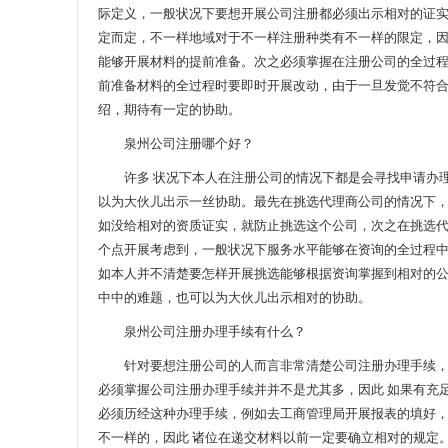
际定义，一般状况下要想开展公司注册都必须出示相对的证
定而定，不一样地域对于不一样注册种类有不一样的限定，因
能够开展材料的提前准备。次之必须掌握在注册公司的全过程
前准备材料的全过程时要即时开展改动，由于一旦发觉不符
绍，期待有一定的协助。
泉州公司注册哪个好？
许多 状况下本人在注册公司的情况下都是会寻找申请办理
以为大伙儿出示一丝协助。最先在挑选代理商公司的情况下
如没给相对的资质证实，就防止挑选这个公司，次之在挑选
个点开展考虑到，一般状况下服务水平能够在资询的全过程
如本人并不清楚要怎样开展挑选能够根据资询掌握到相对的
中中的难题，也可以为大伙儿出示相对的协助。
泉州公司注册办理手续有什么？
针对要想注册公司的人而言非常清楚公司注册办理手续，文
必须掌握公司注册办理手续并并不是尤其多，因此 如果有充
必须历经这种办理手续，例如去工商管理局开展报表的填好
不一样的，因此 诸位在递交材料以前一定要确立相对的规定