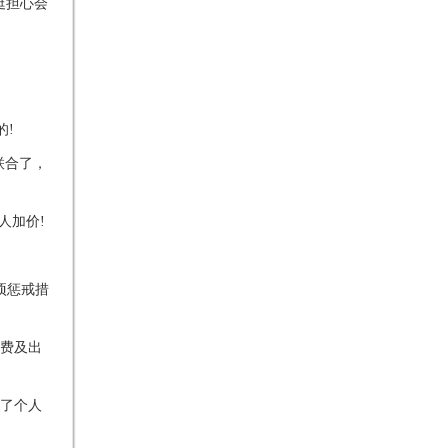
挺担心会
的!
联合了，
人加价!
项惩戒措
费及出
了个人