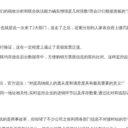
的税收分析和联合执法能力确实增强是几何倍数!而会计们根据老板的“
也就是说一次来了2大部门，送走了之后，还要分别到人家各自府上缴罚
行验证，这在一定程度上遏止了卖假发票泛滥。
均存放在后台数据库中，方便购销方票面信息的双向比对。这样监控起
，官方说法：“对提高纳税人的遵从度和满意度具有极其重要的意义!”
一地址相关性;实时监控企业的进销环节以及库存数量;通过比对和追踪
说的是商事改革，但却堵了不少公司之前利用各部门信息不对接时钻的空