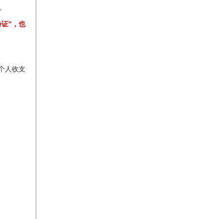
。
证”，也
。
个人收支