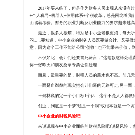
2017年要来临了，但是作为财务人员出现从来没有过
+个人税号+机器人+信用体系+个税改革，总是围绕着
面临着考验。财务的职业判断及职业能力的要求越来越高
最近，很多人很烦，特别是中小企老板更烦，每天听到
闷......要知道，中小企业的财务人员既要做会计、
意，因为这个工作不能给公司“创收”!也不能带来价值，
不仅如此，会计们还要冒死谏言，“这笔款这样处理真
你一张昨天和朋友桑拿专票让你处理…
而且，最重要的是，财税人员的薪水也不高。前几天的
一面是血粼粼的现实把会计们逼的无路可走;另一面，
王健林说的定一个小目标1个亿，这个不是人人都做得
创业，到底是一个梦?还是一个洞?或根本就是一个坑?
中小企业的财税风险吧!
来说说现在中小企业面临的财税风险吧!说是风险，也