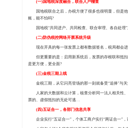
(一)国地税深度融合，联合入户稽查
国地税联合之后，办税方便了很多也很明显，但是他们
账，能不怕吗?
国地税“共同进户、共同检查、联合审理、各自处理”,
(二)防伪税控网络开票系统升级
现在开具的每一张发票上都有数据签名，税局都会进
但更重要的是：启用新系统后，发票的存根联和抵扣联
是更方便，更全面?
(三)金税三期上线
金税三期，从它闪亮登场的那一刻就备受“追捧”与关注
人家的大数据和云计算，核查分析同一法人相关性、同
票的、虚假抵扣的无处可逃…
(四)五证合一，各部门信息共享
企业实行“五证合一”，个体工商户实行“两证合一”，