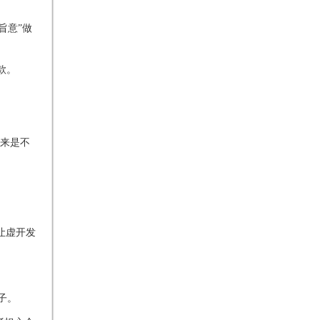
旨意”做
款。
来是不
让虚开发
子。