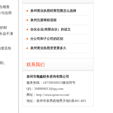
合稽查
泉州营业执照经营范围怎么选择
业与信用
泉州注册商标流程
的郁
合伙企业(有限合伙）的设立
永远不满
分公司和子公司的区别
泉州营业执照变更要多久
顺便丢给
职。
联系我们
泉州市顺鑫财务咨询有限公司
服务热线：18759950033微信同号
QQ：508900013@qq.com
网址：http://www.qzsxcw.com/
地址：泉州市泉秀路领秀天地E座401-403