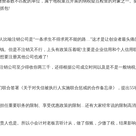
费基数不匹配的单位，属于地税重点开展的纳税疑点检查的对象之一。
抓包!
比喻注销公司是“一条求生不得求死不能的路…”这才是让创业者最头痛
。但是不注销又不行，上头有政策压着呢!主要是企业信用和个人信用
想要注册其他公司也难了!
注销公司至少得收你两三千，还得根据公司成立时间以及是不是一般纳税
部门联合签署《关于对失信被执行人实施联合惩戒的合作备忘录》，提出55
任重要职务的限制、享受优惠政策的限制…还有大家经常说的限制高消
人也是。所以小会计对老板言听计从，做了假账，少缴了税，结果影响