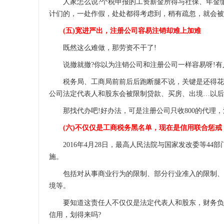
人家怎么说?个税申报的工资薪金所得与社保、年金缴
计们的，一处作假，处处都得考虑到，稍有疏忽，就会被
(五)宽进严出，注册公司容易注销却难上加难
既然这么难做，那劳资不干了!
说撤就撤?你以为注销公司和注册公司一样容易呀!有人
税务局、工商局前前后后跑断腿不说，关键是还得花钱
公司法定代表人和股东会被限制贷款、买房、出境…以后
那找代办吧!好办法，可是注册公司只收800的代理，
(六)不仅仅是工商税务黑名单，现在是信用联合惩戒
2016年4月28日，最高人民法院与国家发改委等44
施。
包括对从事商业行为的限制、部分行业准入的限制、担
境等。
要知道这责任人不仅仅是法定代表人和股东，财务负责
信用，划得来吗?