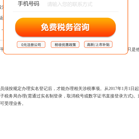
做!这税…不能不缴!”
步阶段摸爬滚打，实在没有条件“供养”一位专业专职会计!
能把你的外账做的非常“靠谱”!
……你懂的……
报表就能解决的?况且…代账公司是根据你提供的凭证做“外账”，只是
员须按规定办理实名登记后，才能办理相关涉税事项。从2017年1月1日
子税务局办理(需通过实名制登录，取消税号或数字证书直接登录方式)。
均可受理业务。