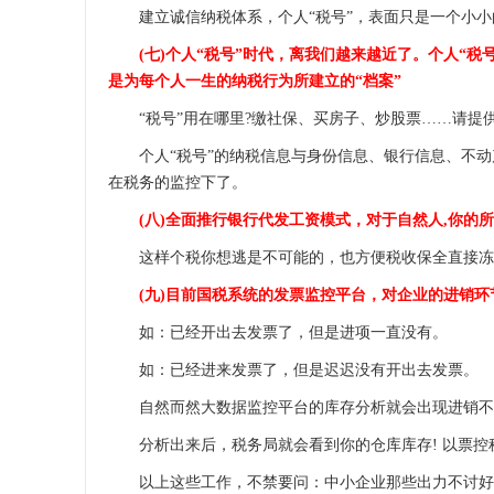
建立诚信纳税体系，个人“税号”，表面只是一个小小
(七)个人“税号”时代，离我们越来越近了。个人“税号
是为每个人一生的纳税行为所建立的“档案”
“税号”用在哪里?缴社保、买房子、炒股票……请提供
个人“税号”的纳税信息与身份信息、银行信息、不动产
在税务的监控下了。
(八)全面推行银行代发工资模式，对于自然人,你的所
这样个税你想逃是不可能的，也方便税收保全直接冻
(九)目前国税系统的发票监控平台，对企业的进销环
如：已经开出去发票了，但是进项一直没有。
如：已经进来发票了，但是迟迟没有开出去发票。
自然而然大数据监控平台的库存分析就会出现进销不
分析出来后，税务局就会看到你的仓库库存! 以票控税
以上这些工作，不禁要问：中小企业那些出力不讨好的