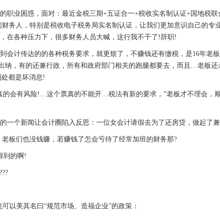
的职业困惑，面对：最近金税三期+五证合一+税收实名制认证+国地税联
我们财务人，特别是税收电子税务局实名制认证，让我们更加意识自己的专
，在各种压力下，很多财务人员大喊，这行我不干了!辞职!
会计传达的的各种税务要求，就更烦了，不赚钱还有缴税，是16年老板
又要做出纳，有的还兼行政，所有和政府部门相关的跑腿都要去，而且…老板还
到处都是坏消息!
的会有风险!…这个票真的不能开…税法有新的要求，”老板才不理会，
一个新闻让会计圈陷入反思：一位女会计请假去为了还房贷，做起了兼
老板们也没钱赚，若赚钱了怎会亏待了经常加班的财务那?
到的啊!
??
可以美其名曰“规范市场、造福企业”的政策：