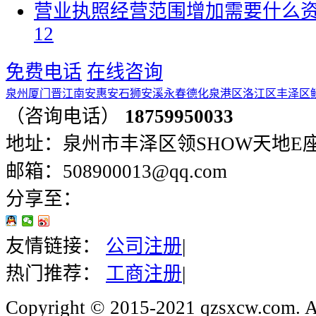
营业执照经营范围增加需要什么资
12
免费电话
在线咨询
泉州
厦门
晋江
南安
惠安
石狮
安溪
永春
德化
泉港区
洛江区
丰泽区
（咨询电话）
18759950033
地址：泉州市丰泽区领SHOW天地E座401
邮箱：508900013@qq.com
分享至：
友情链接：
公司注册
|
热门推荐：
工商注册
|
Copyright © 2015-2021 qzsxcw.com. Al