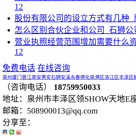
12
股份有限公司的设立方式有几种_
怎么区别合伙企业和公司_石狮公
营业执照经营范围增加需要什么资
12
免费电话
在线咨询
泉州
厦门
晋江
南安
惠安
石狮
安溪
永春
德化
泉港区
洛江区
丰泽区
（咨询电话）
18759950033
地址：泉州市丰泽区领SHOW天地E座401
邮箱：508900013@qq.com
分享至：