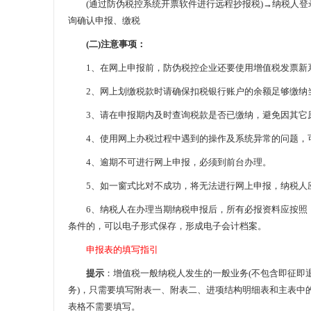
(通过防伪税控系统开票软件进行远程抄报税)→纳税人登
询确认申报、缴税
(二)注意事项：
1、在网上申报前，防伪税控企业还要使用增值税发票新系
2、网上划缴税款时请确保扣税银行账户的余额足够缴纳
3、请在申报期内及时查询税款是否已缴纳，避免因其它
4、使用网上办税过程中遇到的操作及系统异常的问题，可以拨
4、逾期不可进行网上申报，必须到前台办理。
5、如一窗式比对不成功，将无法进行网上申报，纳税人应
6、纳税人在办理当期纳税申报后，所有必报资料应按照《会
条件的，可以电子形式保存，形成电子会计档案。
申报表的填写指引
提示
：增值税一般纳税人发生的一般业务(不包含即征即
务)，只需要填写附表一、附表二、进项结构明细表和主表中
表格不需要填写。