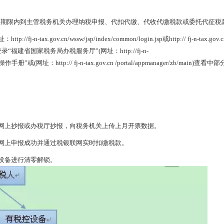
报期限内到主管税务机关办理纳税申报、代扣代缴、代收代缴税款或委托代征税
tax.gov.cn/wssw/jsp/index/common/login.jsp或http:// fj-n-tax.gov.c
接登录“福建省国家税务局办税服务厅”(网址：http://fj-n-
的“操作手册”或(网址：http:// fj-n-tax.gov.cn /portal/appmanager/zb/main)查
网上抄报或办税厅抄报，向税务机关上传上月开票数据。
网上申报成功并通过税银联网实时扣缴税款。
设备进行清零解锁。