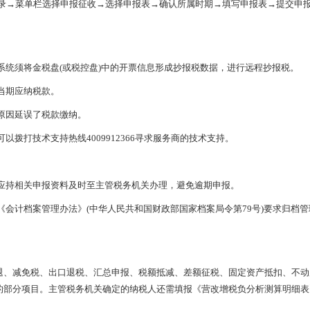
录→菜单栏选择申报征收→选择申报表→确认所属时期→填写申报表→提交申
统须将金税盘(或税控盘)中的开票信息形成抄报税数据，进行远程抄报税。
当期应纳税款。
原因延误了税款缴纳。
打技术支持热线4009912366寻求服务商的技术支持。
持相关申报资料及时至主管税务机关办理，避免逾期申报。
计档案管理办法》(中华人民共和国财政部国家档案局令第79号)要求归档管
退、减免税、出口退税、汇总申报、税额抵减、差额征税、固定资产抵扣、不动
的部分项目。主管税务机关确定的纳税人还需填报《营改增税负分析测算明细表