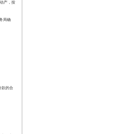
不动产，按
务局确
价款的合