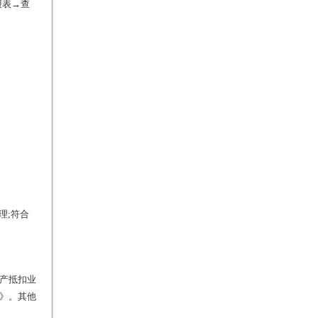
报表→查
理;符合
产抵扣业
》。其他