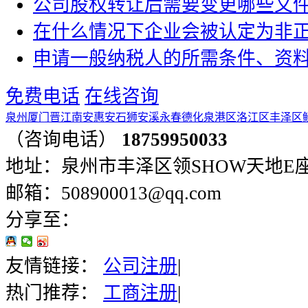
公司股权转让后需要变更哪些文
在什么情况下企业会被认定为非
申请一般纳税人的所需条件、资
免费电话
在线咨询
泉州
厦门
晋江
南安
惠安
石狮
安溪
永春
德化
泉港区
洛江区
丰泽区
（咨询电话）
18759950033
地址：泉州市丰泽区领SHOW天地E座401
邮箱：508900013@qq.com
分享至：
友情链接：
公司注册
|
热门推荐：
工商注册
|