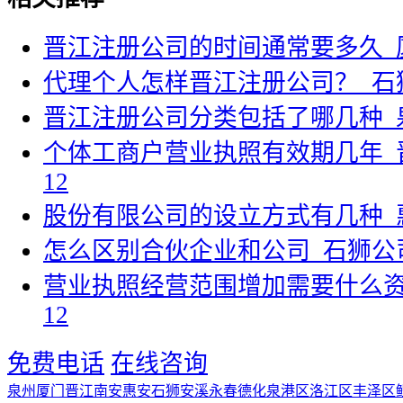
晋江注册公司的时间通常要多久_
代理个人怎样晋江注册公司？_石
晋江注册公司分类包括了哪几种_
个体工商户营业执照有效期几年_
12
股份有限公司的设立方式有几种_
怎么区别合伙企业和公司_石狮公
营业执照经营范围增加需要什么资
12
免费电话
在线咨询
泉州
厦门
晋江
南安
惠安
石狮
安溪
永春
德化
泉港区
洛江区
丰泽区