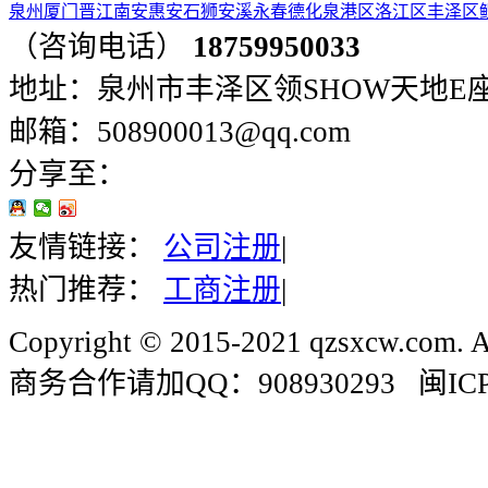
泉州
厦门
晋江
南安
惠安
石狮
安溪
永春
德化
泉港区
洛江区
丰泽区
（咨询电话）
18759950033
地址：泉州市丰泽区领SHOW天地E座401
邮箱：508900013@qq.com
分享至：
友情链接：
公司注册
|
热门推荐：
工商注册
|
Copyright © 2015-2021 qzsxcw.com. Al
商务合作请加QQ：908930293 闽ICP备