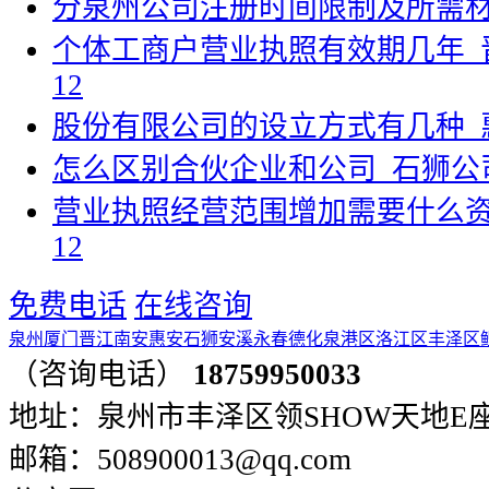
分泉州公司注册时间限制及所需
个体工商户营业执照有效期几年_
12
股份有限公司的设立方式有几种_
怎么区别合伙企业和公司_石狮公
营业执照经营范围增加需要什么资
12
免费电话
在线咨询
泉州
厦门
晋江
南安
惠安
石狮
安溪
永春
德化
泉港区
洛江区
丰泽区
（咨询电话）
18759950033
地址：泉州市丰泽区领SHOW天地E座401
邮箱：508900013@qq.com