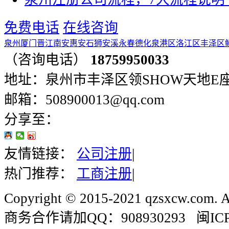
免费电话
在线咨询
泉州
厦门
晋江
南安
惠安
石狮
安溪
永春
德化
泉港区
洛江区
丰泽区
（咨询电话）
18759950033
地址：泉州市丰泽区领SHOW天地E座401
邮箱：508900013@qq.com
分享至：
友情链接：
公司注册
|
热门推荐：
工商注册
|
Copyright © 2015-2021 qzsxcw.com. Al
商务合作请加QQ：908930293 闽ICP备