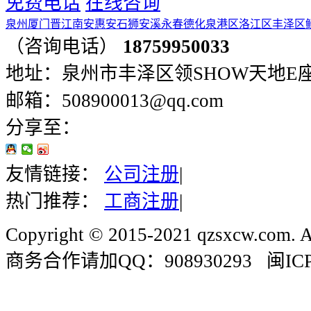
免费电话
在线咨询
泉州
厦门
晋江
南安
惠安
石狮
安溪
永春
德化
泉港区
洛江区
丰泽区
（咨询电话）
18759950033
地址：泉州市丰泽区领SHOW天地E座401
邮箱：508900013@qq.com
分享至：
友情链接：
公司注册
|
热门推荐：
工商注册
|
Copyright © 2015-2021 qzsxcw.com. Al
商务合作请加QQ：908930293 闽ICP备