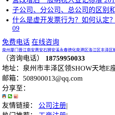
营改增后一般纳税人登记标准
201
子公司、分公司、总公司的区别
什么是虚开发票行为？如何认定
09
免费电话
在线咨询
泉州
厦门
晋江
南安
惠安
石狮
安溪
永春
德化
泉港区
洛江区
丰泽区
（咨询电话）
18759950033
地址：泉州市丰泽区领SHOW天地E座401
邮箱：508900013@qq.com
分享至：
友情链接：
公司注册
|